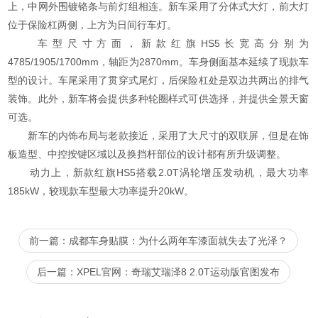
上，中网外围镀铬条与前灯组相连。新车采用了分体式大灯，前大灯
位于保险杠两侧，上方为日间行车灯。
车型尺寸方面，新款红旗HS5长宽高分别为
4785/1905/1700mm，轴距为2870mm。车身侧面基本延续了现款车
型的设计。车尾采用了贯穿式尾灯，后保险杠处是双边共两出的排气
装饰。此外，新车将会提供多种轮圈样式可供选择，并提供全景天窗
可选。
新车的内饰布局与老款接近，采用了大尺寸的双联屏，但是在饰
板造型、中控按键区域以及换挡杆部位的设计都有所升级调整。
动力上，新款红旗HS5搭载2.0T涡轮增压发动机，最大功率
185kW，较现款车型最大功率提升20kW。
前一篇：成都车身贴膜：为什么两年车漆面就失去了光泽？
后一篇：XPEL官网：奇瑞艾瑞泽8 2.0T运动版官图发布