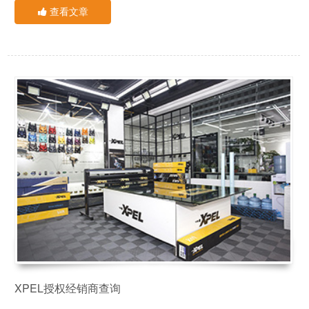
查看文章
自己的行动温暖了万千国人！
虽然我们无法去到武汉，与奋战在疫情前线的他们并肩战斗。但
大灯膜 全车贴膜优惠1000元起
是，我们也可以从小事做起，只要保护好自己及身边人，就是对
前88名送全车内饰膜
祖国最大的贡献！
如您想了解汽车贴膜相关产品或价格
XPEL中国1号直营店及时响应国家号召，结合防疫工作的需要并
XPEL官方推荐
根据经营工作实际和物资准备情况，通过打造密封消毒装贴车间
XPEL中国1号直营店
和在线沟通，预约施工等一系列强有力的举措，从自身做起，积
24小时服务热线：15902832572
极履行企业职责，齐心协力，抗击疫情！
点击电话咨询
为了更好的给广大车友朋友服务，XPEL中国1号直营店特别推
出抗击新冠肺炎专项服务：
抗击新冠肺炎，双重大礼免费送
到店贴膜即送
XPEL授权经销商查询