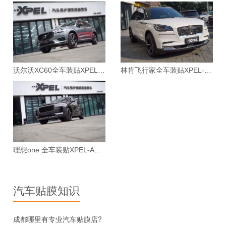
店
粉，取适量兑水喷洒于爱车布类内饰、顶棚、地毯，再用毛巾擦
(2)臭氧消毒效果最好。主要采用一个能迅速产生大量臭氧的汽
直
干即可，不建议喷洒在皮质部件上。
车专用消毒机进行消毒，可以杀死使人或者动物致病的多种病
XPEL中国官方直营店
营
成都市高新区肖家河沿街31号
菌、病毒和微生物。
CN0008
店
直
XPEL中国官方直营店
成都市锦江区锦逸路67号B2栋73
营
CN0011
号
沃尔沃XC60全车装贴XPEL-ARES漆面保护膜案例
林肯飞行家全车装贴XPEL-MAX漆面保护膜案例
店
温馨提示
直
XPEL中国官方直营店
营
成都龙泉驿区龙平路188号
CN0013
1、注意个人卫生
店
直
成都市郫都区XPEL直营
成都市郫都区顺河路(天立香缇华
营
勤洗手，避免用双手触摸眼睛、鼻或口；保持良好的呼吸道卫生
店cn.0020
府小区)227-231号
店
习惯，打喷嚏或咳嗽时，用纸巾毛巾等遮住口鼻；
2、拒绝吃野味，避免接触野生动物
理想one 全车装贴XPEL-ARES漆面保护膜案例
直
XPEL成都车场服务商
成都市武侯区聚龙路68号摩尔国际
营
(成都途必达贸易有限公
1栋8层10号
尽量购买检疫合格的食材，不要吃未检疫、未熟的食物；尽量不
店
司)
接触健康情况不明的宠物、家禽和家畜；
3、做好通风与清洁
旗
汽车贴膜知识
成都外星人汽车贴膜服
成都市武侯区人民南路中苑巷2号
舰
务机构
附2号
店
每日尽量开窗通风30分钟以上；家庭成员不共用毛巾，保持家
成都哪里有专业汽车贴膜店?
旗
成都市高新区天府大道中段1号世
居、餐具清洁，勤晒衣被；
4、保证正常作息，维持身心健康
摩登世界国际赛车场旗