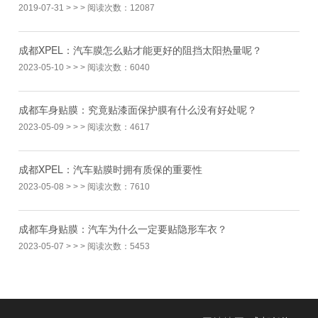
舰
纪城会展中心时尚天堂街区203-1-
2019-07-31
> > > 阅读次数：12087
舰店
店
11
保持正常作息与一日三餐，避免熬夜，每天可进行30-40分钟的
旗
成都天和致远汽车维修
成都市双流区华府大道一段1009号
成都XPEL：汽车膜怎么贴才能更好的阻挡太阳热量呢？
运动，比如做家务、跳绳、瑜珈等，提高身体免疫力；
6、尽量减少外出，如需外出请佩戴口罩。
舰
有限公司
门店
2023-05-10
> > > 阅读次数：6040
店
授
5、健康检测与就医
成都联禾车服商贸有限
四川省成都市双流区双楠大道中段
权
同携手 战疫情
成都车身贴膜：究竟贴漆面保护膜有什么没有好处呢？
公司
333号金恒德国际汽车配44栋
店
主动做好个人与家庭成员的健康检测，如出现头痛、发热、咳嗽
2023-05-09
> > > 阅读次数：4617
授
成都卡麦龙贸易有限公
四川省成都市双流区双楠大道中段
或呼吸困难等情况，应及时去医院就诊；
向”逆行者“致敬！
权
司
333号金恒德国际汽车配44栋
店
成都XPEL：汽车贴膜时拥有质保的重要性
XPEL中国1号直营店
授
2023-05-08
> > > 阅读次数：7610
车星人汽车服务有限公
权
四川省崇州市双桥街1号
司
店
一直在您身边
成都车身贴膜：汽车为什么一定要贴隐形车衣？
授
权
万和汽车
成都市温江区柳林路170号
2023-05-07
> > > 阅读次数：5453
武汉加油！
店
授
四川加油！
权
衡哥汽车装饰部
成都市成华区禾田路6号
店