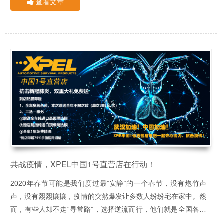
查看文章
成都车展的参展车辆，新车数量相对并不多，大部分品牌方也更
据XPEL中国1号直营店梳理，豪华品牌贡献了大部分新款车型的
是将主要的精力都放在了已上市车型的促销上。
亮相，包括奔驰、奥迪、路虎、林肯、蔚来等豪华品牌均发布或
上市了各自的新车型。其中，宝马带来了全新4系和中期改款
Mini Countryman，双双开启预售，梅赛德斯-奔驰的CLA/CLA
相比较而言，合资品牌和自主品牌的新车型较少。合资品牌中，
猎装版则进行了首发上市。二线豪华品牌中，路虎的硬派SUV卫
东风雪铁龙发布了旗下首款新能源汽车天逸C5 aircross PHEV。
士正式上市，林肯则携全新林肯飞行家Aviator亮相。而新晋电
自主品牌中，长城汽车阵仗最大，旗下四大品牌悉数参展，并浩
动汽车豪华品牌蔚来则重磅发布了对标特斯拉Model Y的中型纯
浩荡荡地展出了新品欧拉黑猫、白猫和ES11、第三代哈弗H6、
不同品牌在此届车展上对新品的不同呈现，一定程度上与各自的
电动SUV EC6，原计划按照Model Y的价格给出售价的EC6率先
哈弗大狗、坦克300几个完全不同品类的车型；另外，一汽集团
市场表现相关。以积极发布新品的豪华品牌为例，这是今年上半
给了市场答案。
旗下的红旗也展出了其H系列的旗舰车型H9，不过预计8月份才
年唯一跑赢大盘的细分市场。乘联会数据显示，今年上半年豪华
正式上市。
品牌零售销量为105万辆，同比增长1%。
但各品牌对市场的在意程度却很难分上下。据了解，尽管很多品
牌没有发布全新车型，但仍积极参展，他们一面推出了今年发布
的新车型，一面也展示了旗下畅销车型并给出促销优惠。
共战疫情，XPEL中国1号直营店在行动！
XPEL中国1号直营店
携手2020年
2020年春节可能是我们度过最”安静“的一个春节，没有炮竹声
成都车展
为您的爱车保驾护航！
声，没有熙熙攘攘，疫情的突然爆发让多数人纷纷宅在家中。然
而，有些人却不走“寻常路”，选择逆流而行，他们就是全国各地
到店即送！
驰援武汉的医护人员。他们不辱使命、勇担职责、默默付出，用