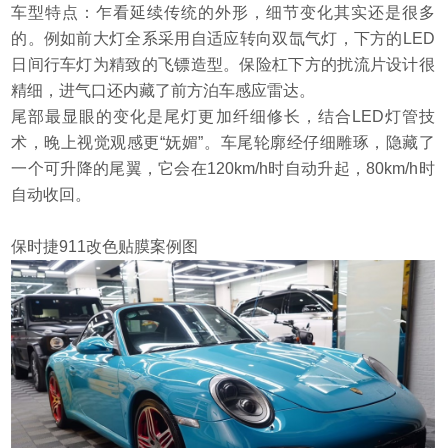
车型特点：乍看延续传统的外形，细节变化其实还是很多
的。例如前大灯全系采用自适应转向双氙气灯，下方的LED
日间行车灯为精致的飞镖造型。保险杠下方的扰流片设计很
精细，进气口还内藏了前方泊车感应雷达。
尾部最显眼的变化是尾灯更加纤细修长，结合LED灯管技
术，晚上视觉观感更“妩媚”。车尾轮廓经仔细雕琢，隐藏了
一个可升降的尾翼，它会在120km/h时自动升起，80km/h时
自动收回。
保时捷911
改色贴膜案例图