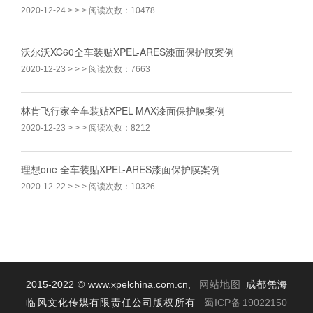
2020-12-24
> > > 阅读次数：10478
1、
双色层生产工艺保证贴膜的稳定性和使用品质，
3.5mil
厚的
铸造贴膜能保护车辆在高速行驶下因路面碎石而对车漆造
沃尔沃XC60全车装贴XPEL-ARES漆面保护膜案例
成的伤害。
2020-12-23
> > > 阅读次数：7663
2、
3M1080
的
Controltac
肯特压敏胶技术保证了施工的便易
性，能在车身表面滑动贴膜并重新定位，可多次反复施
林肯飞行家全车装贴XPEL-MAX漆面保护膜案例
工。
2020-12-23
> > > 阅读次数：8212
3、
M
隐形的
Comply
肯派
Cv3
第三代导气槽技术，帮助快速并
理想one 全车装贴XPEL-ARES漆面保护膜案例
无气泡地完成贴膜安装。
2020-12-22
> > > 阅读次数：10326
4、
保护车漆，在后期需要更换车身颜色时，
3M
贴膜可被轻松
移除，并不在车身表面留下任何残胶。
5、
哑光，高光，哑面金属，亮面金属，绸缎面，碳纤维，金
属拉丝，钻石系列等多色选择十一大系列。
2015-2022 © www.xpelchina.com.cn,
网站地图
成都凭海
临风文化传媒有限责任公司版权所有
蜀ICP备19022150
6、
3M
质量保证体系，为您提供整车全方位保护（包括人为，