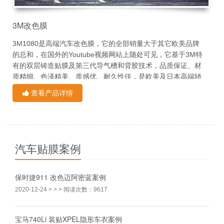
槽纹理清晰可见。
3M改色膜
3M1080是高端汽车改色膜，它的全部销量大于其它欧美品牌
的总和，在国外的Youtube视频网站上随处可见，它基于3M特
有的双层铸造贴膜及第三代导气槽和背胶技术，品质保证、材
质精细、色泽精美、质感优、耐久性佳，是欧美及日本高端轿
车、跑车改色的必然之选。保护原漆面，覆盖原厂油漆，形成
查看产品详情
长久有效隔离保护。色彩均匀，与整车一致，没有色差。饱和
产品细分：
度高，能长久保持与新漆一致光泽。采用双层铸造贴膜，施工
简易。具有一定的延展性，能保证贴膜效果的一致性和拉伸
1、哑光系列——哑光、哑光金属、哑光电镀
性，减少报废，施工速度提高，3M1080产品贴覆复杂曲面具
有明显优势。
汽车贴膜案例
2、亮光系列——亮光、亮光金属
3M改色膜应用的是Controltac背胶，在你想换个颜色或恢复原
车车漆时，可以轻松地移除，不留痕迹，更不会损伤车漆。
3、透明系列——透明保护、透明渐变等
保时捷911 改色迈阿密蓝案例
2020-12-24
> > > 阅读次数：9617
4、特有系列——电光金属、拉丝、碳纤维、电镀
产品特点：
宝马740Li 装贴XPEL隐形车衣案例