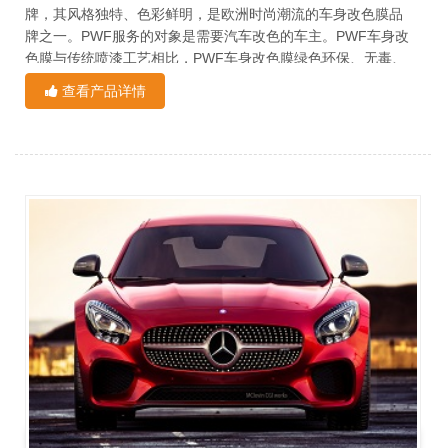
牌，其风格独特、色彩鲜明，是欧洲时尚潮流的车身改色膜品
牌之一。PWF服务的对象是需要汽车改色的车主。PWF车身改
色膜与传统喷漆工艺相比，PWF车身改色膜绿色环保、无毒、
无异味、无污染，不对人体健康造成影响，同时可以在不伤害
查看产品详情
原车漆的情况下，为车身提供持续保护，且达到装饰车身的目
的。
PWF车身改色膜主要通过高分子聚合材料贴附于车身表面，易
揭除，以看得着，摸得到的物理特性和传统封釉，与镀膜、喷
漆等漆面化学改变形成鲜明的对比。PWF车身改色膜早已超越
传统的喷漆工艺。种类多，变化多，颜色齐全，不存在色差，
改装时间短等特点。能够很好的展现车身的线条美，彰显个人
品味和性格。在各种进口膜中，老品牌PWF车身改色膜成为受
欢迎的汽车膜之一。
PWF电光金属系列，是其他进口膜没有的系列，其实跟国产膜
和合资膜是有区别的，进口膜背胶采用的是压敏胶，粘性很
低，一般车子贴过以后一个礼拜以后才能完全跟漆面融合，国
产膜粘性很高，国产膜和合资膜导气槽是蜂窝状。进口膜导气