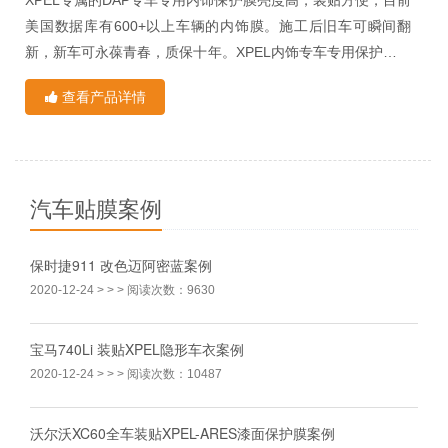
美国数据库有600+以上车辆的内饰膜。施工后旧车可瞬间翻
新，新车可永葆青春，质保十年。XPEL内饰专车专用保护膜自
带划痕覆盖，划痕修复功能，不动刀，零风险。在各色汽车内
查看产品详情
饰表面形成一层持久的隔离膜。高中档轿车内装饰一般为浅
产品特点：
色，在上下车时皮鞋和车内装饰的摩擦，把鞋油和带色的脏物
擦在车门和内装饰上很难清洗，内饰膜可保护车内装饰，又可
1、 划痕自动修复，可让漆面一直保持光亮如新，且无炫光
增加美观，易清洗。安装了XPEL的内饰膜，不仅能保护您的爱
汽车贴膜案例
车内饰，抵抗划痕，还能比原来亮，看着爽，每天开新车。
2、 韧性加强，轻微刮碰无需二次喷漆
3、 官方十年质保
保时捷911 改色迈阿密蓝案例
2020-12-24
> > > 阅读次数：9630
4、 车漆粘上强粘性胶（3M、树胶等）、喷漆后，可以轻松清
理掉
宝马740Li 装贴XPEL隐形车衣案例
5、 保护车内装饰，又可增加美观，易清洗
2020-12-24
> > > 阅读次数：10487
沃尔沃XC60全车装贴XPEL-ARES漆面保护膜案例