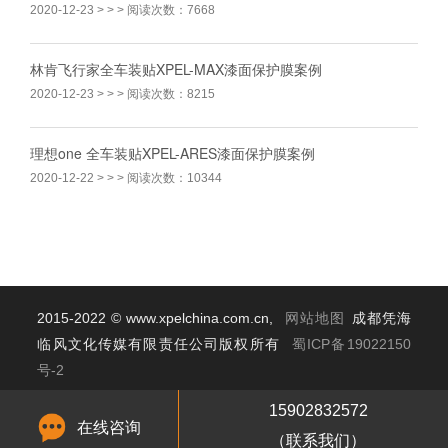
2020-12-23
> > > 阅读次数：7668
林肯飞行家全车装贴XPEL-MAX漆面保护膜案例
2020-12-23
> > > 阅读次数：8215
理想one 全车装贴XPEL-ARES漆面保护膜案例
2020-12-22
> > > 阅读次数：10344
2015-2022 © www.xpelchina.com.cn,
网站地图
成都凭海
临风文化传媒有限责任公司版权所有
蜀ICP备19022150
号-2
汽车贴膜
|
汽车改色
|
汽车贴膜视频
|
汽车贴膜案例
15902832572
在线咨询
（联系我们）