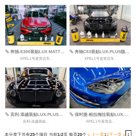
奔驰-E300装贴LUX MATTE（哑光）隐形车衣案例赏析
奔驰C63装贴LUX-PLUS隐形车衣案例赏析
XPEL1号直营店车..
XPEL1号直营店车..
宾利-添越装贴LUX-PLUS隐形车衣案例赏析
保时捷-帕拉梅拉装贴LUX-PLUS隐形车衣案例赏析
宾利-添越装贴...
XPEL1号直营店...
本分类下共有
25
个项目
当前
1
/
2
页
每页
20
个
« 上一页
1
2
下一页 »