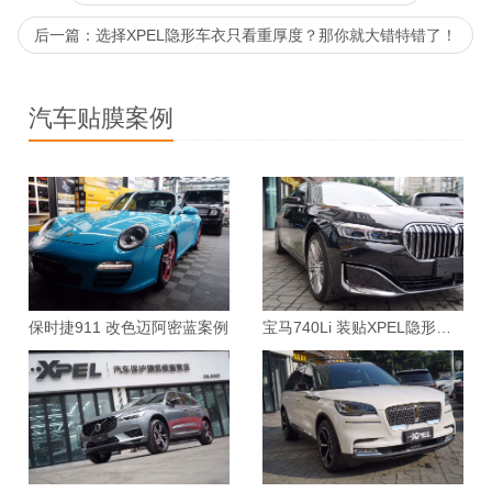
后一篇：选择XPEL隐形车衣只看重厚度？那你就大错特错了！
汽车贴膜案例
保时捷911 改色迈阿密蓝案例
宝马740Li 装贴XPEL隐形车衣案例