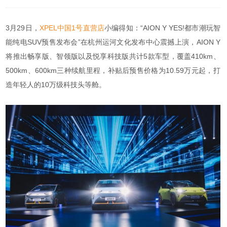
3月29日，
XPEL中国1号直营店
小编得知：“AION Y YES!都市潮玩智
能纯电SUV预售发布会”在杭州运河文化发布中心震撼上演，AION Y
将推出畅享版、智领版以及悦享科技版共计5款车型，覆盖410km、
500km、600km三种续航里程，补贴后预售价格为10.59万元起，打
造年轻人的10万级科技头等舱。