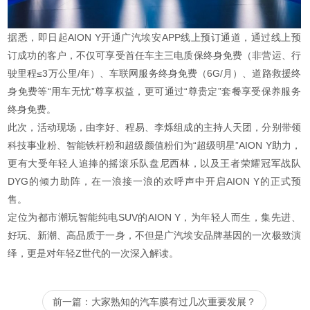
据悉，即日起AION Y开通广汽埃安APP线上预订通道，通过线上预
订成功的客户，不仅可享受首任车主三电质保终身免费（非营运、行
驶里程≤3万公里/年）、车联网服务终身免费（6G/月）、道路救援终
身免费等“用车无忧”尊享权益，更可通过“尊贵定”套餐享受保养服务
终身免费。
此次，活动现场，由李好、程易、李烁组成的主持人天团，分别带领
科技事业粉、智能铁杆粉和超级颜值粉们为“超级明星”AION Y助力，
更有大受年轻人追捧的摇滚乐队盘尼西林，以及王者荣耀冠军战队
DYG的倾力助阵，在一浪接一浪的欢呼声中开启AION Y的正式预
售。
定位为都市潮玩智能纯电SUV的AION Y，为年轻人而生，集先进、
好玩、新潮、高品质于一身，不但是广汽埃安品牌基因的一次极致演
绎，更是对年轻Z世代的一次深入解读。
前一篇：大家熟知的汽车膜有过几次重要发展？