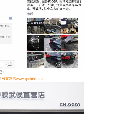
吧！
营店www.xpelchina.com.cn