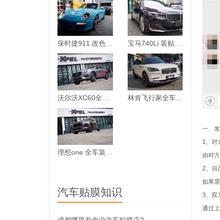
保时捷911 改色迈阿密蓝案例
宝马740Li 装贴XPEL隐形车衣案例
沃尔沃XC60全车装贴XPEL-ARES漆面保护膜案例
林肯飞行家全车装贴XPEL-MAX漆面保护膜案例
一、发
1、对
理想one 全车装贴XPEL-ARES漆面保护膜案例
由对
2、自
如果需
汽车贴膜知识
3、双
通过上
成都哪里有专业汽车贴膜店?